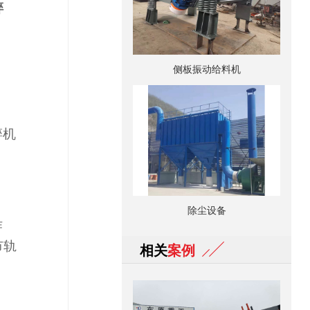
碎
侧板振动给料机
碎机
。
除尘设备
作
市轨
相关
案例