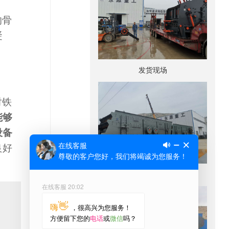
的骨
凝
发货现场
对铁
能够
设备
良好
发货现场