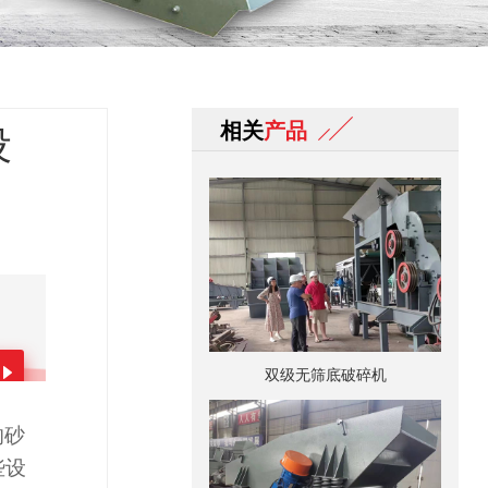
相关
产品
设
双级无筛底破碎机
的砂
些设