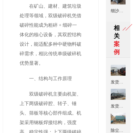
其他任何问题，可
在矿山、建材、建筑垃圾
细沙回收脱水一体机
随时拨打公司服务
处理等领域，双级破碎机凭借
破碎性能成为粗碎 + 细碎一
187-5389-
热线
相
体化的核心设备，其双腔结构
关
9000
，或点击右侧
案
设计，能适配多种中硬物料破
例
按钮
碎需求，相比传统单级破碎机
优势显著。
在线交谈
一、结构与工作原理
发货现场
双级破碎机主要由机架、
上下两级破碎腔、转子、锤
发货现场
头、筛板等核心部件组成。机
架采用钢板焊接结构，强度
除尘设备使用现场
高、稳定性强；上下两级破碎